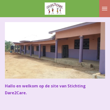
Ga
direct
naar
de
hoofdinhoud
Hallo en welkom op de site van Stichting
Dare2Care.