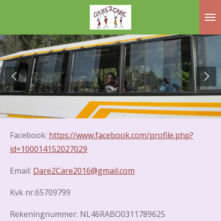
Ga
direct
naar
de
hoofdinhoud
Facebook:
https://www.facebook.com/profile.php?
id=100014152027029
Email:
Dare2Care2016@gmail.com
Kvk nr.65709799
Rekeningnummer: NL46RABO0311789625